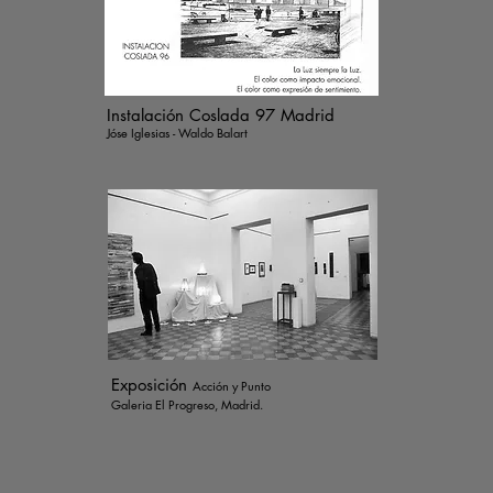
Instalación Coslada 97 Madrid
Jóse Iglesias - Waldo Balart
Exposición
Acción y Punto
Galeria El Progreso, Madrid.