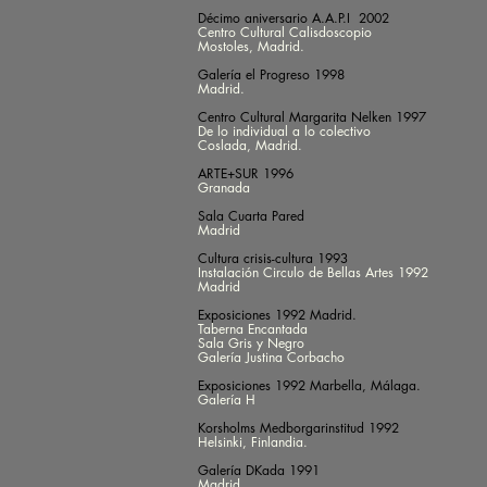
Décimo aniversario A.A.P.I 2002
Centro Cultural Calisdoscopio
Mostoles, Madrid.
Galería el Progreso 1998
Madrid.
Centro Cultural Margarita Nelken 1997
De lo individual a lo colectivo
Coslada, Madrid.
ARTE+SUR 1996
Granada
Sala Cuarta Pared
Madrid
Cultura crisis-cultura 1993
Instalación Circulo de Bellas Artes 1992
Madrid
Exposiciones 1992 Madrid.
Taberna Encantada
Sala Gris y Negro
Galería Justina Corbacho
Exposiciones 1992 Marbella, Málaga.
Galería H
Korsholms Medborgarinstitud 1992
Helsinki, Finlandia.
Galería DKada 1991
Madrid.