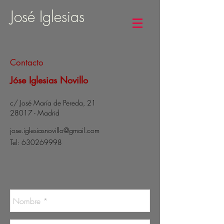
José Iglesias
Contacto
Jóse Iglesias Novillo
c/ José María de Pereda, 21
28017 - Madrid
jose.iglesiasnovillo@gmail.com
Tel:
630269998